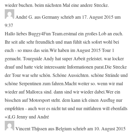
t
wieder buchen. beim nächsten Mal eine andere Strecke.
e
André G.
aus
Germany
schrieb am
17. August 2015
um
b
9:37
u
Hallo liebes Buggy4Fun Team.erstmal ein großes Lob an euch.
c
Ihr seit alle sehr freundlich und man fühlt sich sofort wohl bei
h
euch - so muss das sein.Wir haben im August 2015 Tour 1
l
gemacht. Tourguide Andy hat super Arbeit geleistet. war locker
i
drauf und hatte viele interessante Informationen parat.Die Strecke
s
der Tour war sehr schön. Schöne Aussichten. schöne Strände und
t
schöne Serpentinen zum fahren.Macht weiter so. wenn wir mal
e
wieder auf Mallorca sind. dann sind wir wieder dabei.Wer ein
bisschen auf Motorsport steht. dem kann ich einen Ausflug nur
empfehlen - auch wer es nicht tut und nur mitfahren will ebenfalls
=)LG Jenny und André
Vincent Thijssen
aus
Belgium
schrieb am
10. August 2015