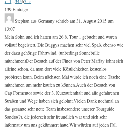
N
←
1
...
3
4
5
6
7
→
a
139 Einträge
v
Stephan
aus
Germany
schrieb am
31. August 2015
um
i
13:07
g
Mein Sohn und ich hatten am 26.8. Tour 1 gebucht und waren
a
vollauf begeistert. Die Buggys machen sehr viel Spaß. ebenso wie
t
der dazu gehörige Fahrtwind. (unbedingt Sonnebrille
i
mitnehmen)Der Besuch auf der Finca von Peter Maffay lohnt sich
o
alleine schon. da man dort viele Köstlichkeiten kostenlos
n
probieren kann. Beim nächsten Mal würde ich noch eine Tasche
d
mitnehmen um mehr kaufen zu können.Auch der Besuch von
e
Cap Formentor sowie der 3. Kurzaufenthalt und alle gefahrenen
r
Straßen und Wege haben sich gelohnt.Vielen Dank nochmal an
G
das gesamte sehr nette Team insbesondere unserer Tourguide
ä
Sandra(?). die jederzeit sehr freundlich war und sich sehr
s
informativ um uns gekümmert hatte.Wir würden auf jeden Fall