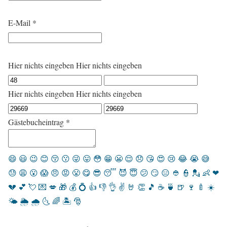
l
a
E-Mail
*
r
a
u
s
b
l
Hier nichts eingeben
Hier nichts eingeben
e
n
d
e
Hier nichts eingeben
Hier nichts eingeben
n
Gästebucheintrag
*
😄
😃
😉
😊
😚
😗
😜
😛
😳
😁
😬
😌
😞
😘
😍
😢
😂
😭
😅
😓
😩
😮
😱
😠
😡
😤
😋
😎
😴
😈
😇
😕
😏
😑
👲
👮
💂
👶
❤
💔
💕
💘
💌
💋
🎁
💰
💍
👍
👎
👌
✌️
🤘
👏
🎵
☕️
🍵
🍺
🍷
🍼
☀️
🌤
🌦
🌧
🌜
🌈
🏝
🎅