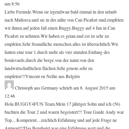
um
8:56
Liebe Freunde.Wenn sie irgendwan bald einmal in den urlaub
nach Mallorca.und sie in der nähe von Can Picafort sind.empfelen
wir ihnen.auf jeden fall einen Buggy.Buggy auf 4 fun in Can
Picafort zu nehmen.Wir haben es getan.und est ist sehr zu
empfelen.Sehr freundliche menschen.alles ist übersichtlich.Wir
hatten eine tour 1.durch mehr als vier stunden.Entlang des
boulevards.durch die berge.von der natur.von den
landwirtschaftlichen flächen.Sehr genote.sehr zu
empfelen!!!Vincent en Nellie aus Belgiën
Christoph
aus
Germany
schrieb am
8. August 2015
um
12:46
Hola BUGGY4FUN Team.Mein 17 jähriger Sohn und ich (56)
buchten die Tour 2 und waren begeistert!!! Tour Guide Andy war
Top....Kompetent....reichlich Erfahrung und auf jede Frage ne
Antwort!!!Das Berghotel war eine Erfahrung wert und die