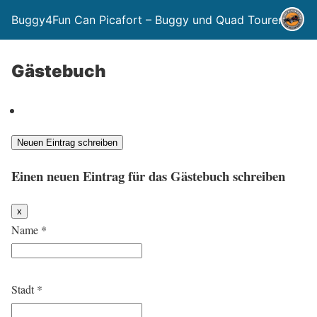
Buggy4Fun Can Picafort – Buggy und Quad Touren
Gästebuch
Einen neuen Eintrag für das Gästebuch schreiben
D
x
i
Name
*
e
s
e
s
F
o
Stadt
*
r
m
u