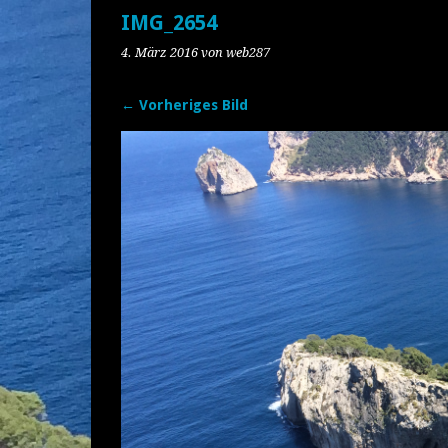
IMG_2654
4. März 2016
von web287
← Vorheriges Bild