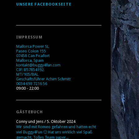
UNSERE FACEBOOKSEITE
IMPRESSUM
Mallorca Power SL
Paseo Colon 155
07458 Can Picafort
Mallorca, Spain
kontakt@buggy4fun.com
CIF: B57854192
MT/105/BAL
Geschäftsführer Achim Schmitt
0034 693 7216 56
09:00 - 22:00
GÄSTEBUCH
Conny und Jens
/
5. Oktober 2024
Wir sind mit Romeo gefahren und hatten echt
viel Buggy4Fun 🙂 Hat uns wirklich viel Spaß
gemacht. Tolles Team super...