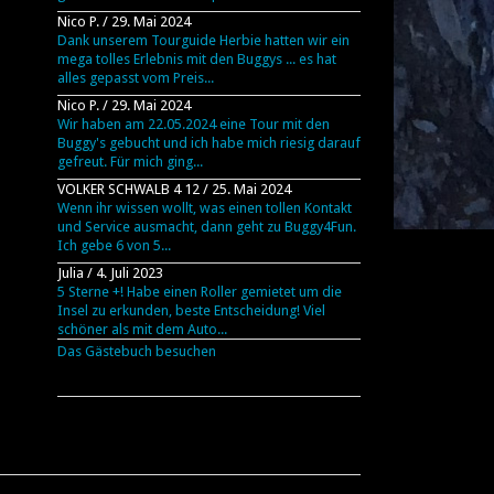
Nico P.
/
29. Mai 2024
Dank unserem Tourguide Herbie hatten wir ein
mega tolles Erlebnis mit den Buggys ... es hat
alles gepasst vom Preis...
Nico P.
/
29. Mai 2024
Wir haben am 22.05.2024 eine Tour mit den
Buggy's gebucht und ich habe mich riesig darauf
gefreut. Für mich ging...
VOLKER SCHWALB 4 12
/
25. Mai 2024
Wenn ihr wissen wollt, was einen tollen Kontakt
und Service ausmacht, dann geht zu Buggy4Fun.
Ich gebe 6 von 5...
Julia
/
4. Juli 2023
5 Sterne +! Habe einen Roller gemietet um die
Insel zu erkunden, beste Entscheidung! Viel
schöner als mit dem Auto...
Das Gästebuch besuchen