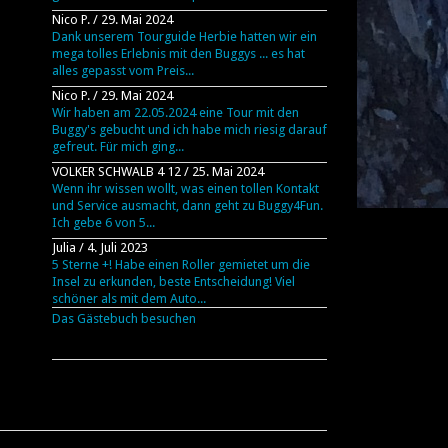
Nico P.
/
29. Mai 2024
Dank unserem Tourguide Herbie hatten wir ein
mega tolles Erlebnis mit den Buggys ... es hat
alles gepasst vom Preis...
Nico P.
/
29. Mai 2024
Wir haben am 22.05.2024 eine Tour mit den
Buggy's gebucht und ich habe mich riesig darauf
gefreut. Für mich ging...
VOLKER SCHWALB 4 12
/
25. Mai 2024
Wenn ihr wissen wollt, was einen tollen Kontakt
und Service ausmacht, dann geht zu Buggy4Fun.
Ich gebe 6 von 5...
Julia
/
4. Juli 2023
5 Sterne +! Habe einen Roller gemietet um die
Insel zu erkunden, beste Entscheidung! Viel
schöner als mit dem Auto...
Das Gästebuch besuchen