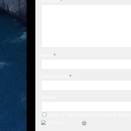
Nachricht
*
Name
*
E-Mail-Adresse
*
Website
Name, E-Mail-Adresse und Website in diese