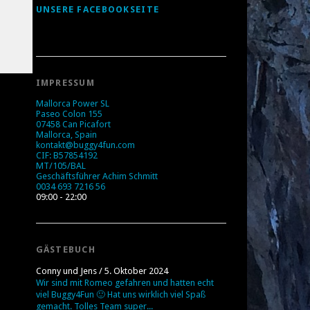
UNSERE FACEBOOKSEITE
IMPRESSUM
Mallorca Power SL
Paseo Colon 155
07458 Can Picafort
Mallorca, Spain
kontakt@buggy4fun.com
CIF: B57854192
MT/105/BAL
Geschäftsführer Achim Schmitt
0034 693 7216 56
09:00 - 22:00
GÄSTEBUCH
Conny und Jens
/
5. Oktober 2024
Wir sind mit Romeo gefahren und hatten echt
viel Buggy4Fun 🙂 Hat uns wirklich viel Spaß
gemacht. Tolles Team super...