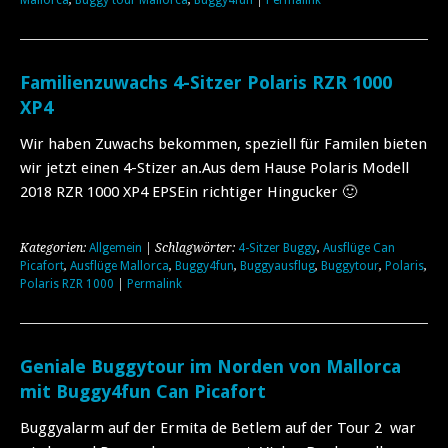
Mallorca
,
Buggy tour Mallorca
,
Buggy4fun
|
Permalink
Familienzuwachs 4-Sitzer Polaris RZR 1000
XP4
Wir haben Zuwachs bekommen, speziell für Familen bieten
wir jetzt einen 4-Stizer an.Aus dem Hause Polaris Modell
2018 RZR 1000 XP4 EPSEin richtiger Hingucker 🙂
Kategorien:
Allgemein
| Schlagwörter:
4-Sitzer Buggy
,
Ausflüge Can
Picafort
,
Ausflüge Mallorca
,
Buggy4fun
,
Buggyausflug
,
Buggytour
,
Polaris
,
Polaris RZR 1000
|
Permalink
Geniale Buggytour im Norden von Mallorca
mit Buggy4fun Can Picafort
Buggyalarm auf der Ermita de Betlem auf der Tour 2 war